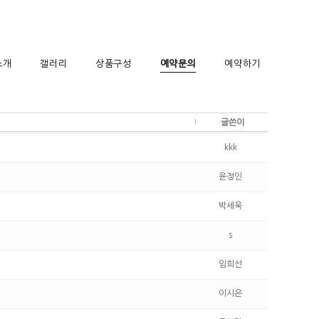
소개
갤러리
상품구성
예약문의
예약하기
글쓴이
kkk
윤정인
박세욱
s
임희선
이시은