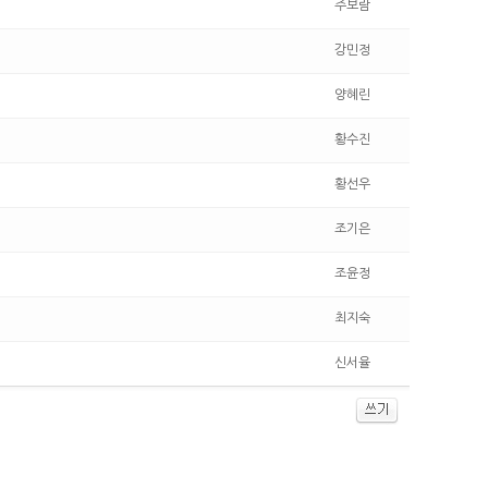
주보람
강민정
양혜린
황수진
황선우
조기은
조윤정
최지숙
신서율