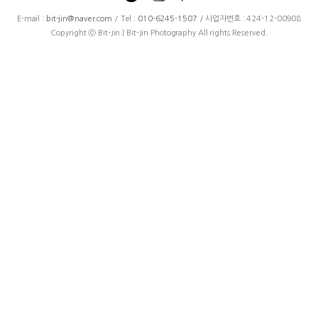
E-mail :
bit-jin@naver.com
/ Tel :
010-6245-1507
/ 사업자번호 : 424-12-00908
Copyright ⓒ Bit-Jin | Bit-Jin Photography All rights Reserved.