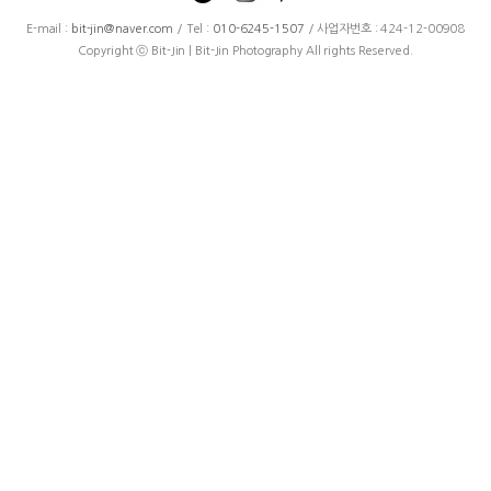
E-mail :
bit-jin@naver.com
/ Tel :
010-6245-1507
/ 사업자번호 : 424-12-00908
Copyright ⓒ Bit-Jin | Bit-Jin Photography All rights Reserved.