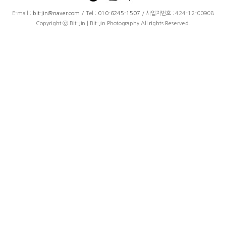
E-mail :
bit-jin@naver.com
/ Tel :
010-6245-1507
/ 사업자번호 : 424-12-00908
Copyright ⓒ Bit-Jin | Bit-Jin Photography All rights Reserved.