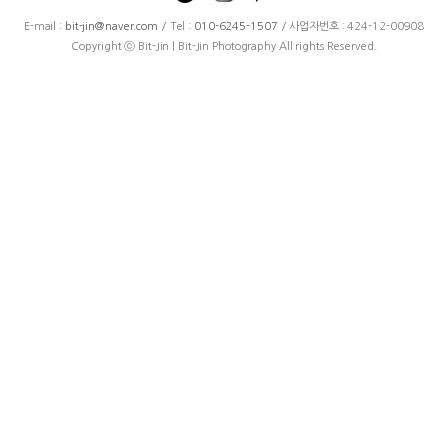
E-mail :
bit-jin@naver.com
/ Tel :
010-6245-1507
/ 사업자번호 : 424-12-00908
Copyright ⓒ Bit-Jin | Bit-Jin Photography All rights Reserved.