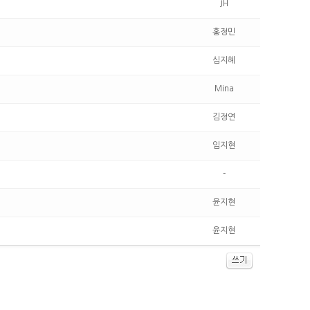
JH
홍정민
심지혜
Mina
김정연
임지현
-
윤지현
윤지현