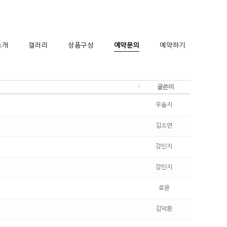
소개
갤러리
상품구성
예약문의
예약하기
글쓴이
우솔지
김소연
강민지
강민지
로윤
김덕환