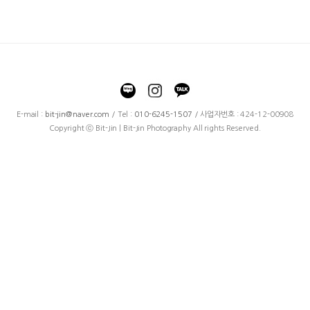
E-mail :
bit-jin@naver.com
/ Tel :
010-6245-1507
/ 사업자번호 : 424-12-00908
Copyright ⓒ Bit-Jin | Bit-Jin Photography All rights Reserved.