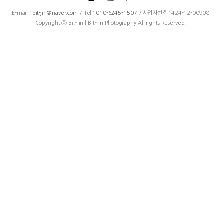
E-mail :
bit-jin@naver.com
/ Tel :
010-6245-1507
/ 사업자번호 : 424-12-00908
Copyright ⓒ Bit-Jin | Bit-Jin Photography All rights Reserved.