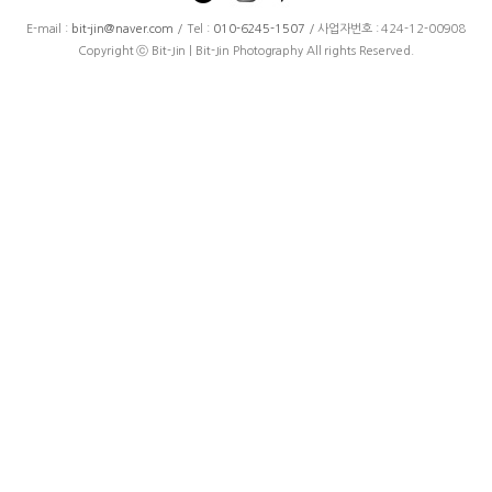
E-mail :
bit-jin@naver.com
/ Tel :
010-6245-1507
/ 사업자번호 : 424-12-00908
Copyright ⓒ Bit-Jin | Bit-Jin Photography All rights Reserved.