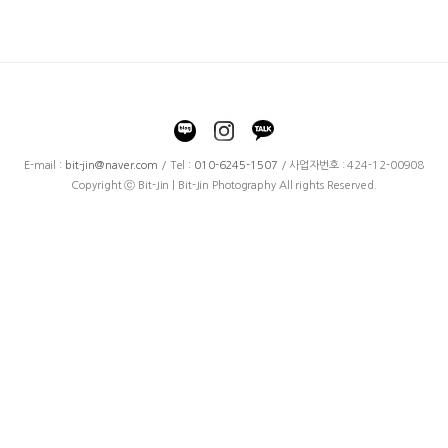
E-mail :
bit-jin@naver.com
/ Tel :
010-6245-1507
/ 사업자번호 : 424-12-00908
Copyright ⓒ Bit-Jin | Bit-Jin Photography All rights Reserved.