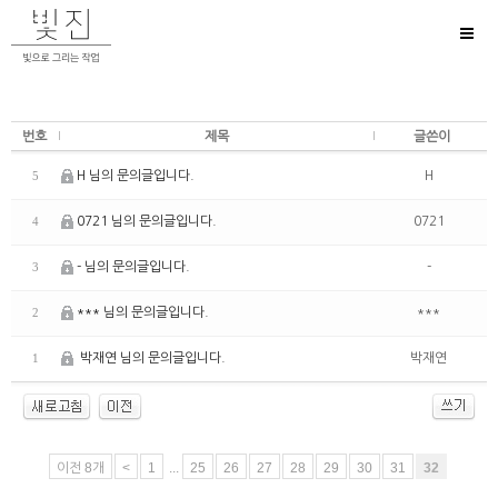
Toggl
naviga
번호
제목
글쓴이
H 님의 문의글입니다.
H
5
0721 님의 문의글입니다.
0721
4
- 님의 문의글입니다.
-
3
*** 님의 문의글입니다.
***
2
박재연 님의 문의글입니다.
박재연
1
이전 8개
<
1
...
25
26
27
28
29
30
31
32