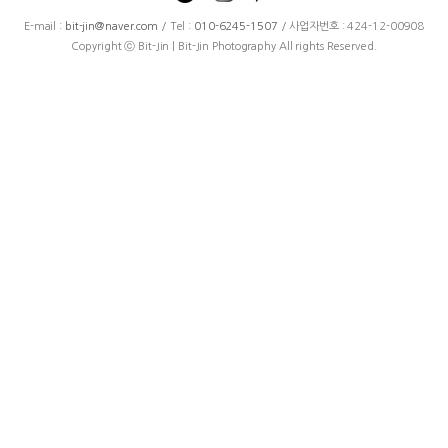
E-mail :
bit-jin@naver.com
/ Tel :
010-6245-1507
/ 사업자번호 : 424-12-00908
Copyright ⓒ Bit-Jin | Bit-Jin Photography All rights Reserved.