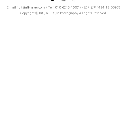
E-mail :
bit-jin@naver.com
/ Tel :
010-6245-1507
/ 사업자번호 : 424-12-00908
Copyright ⓒ Bit-Jin | Bit-Jin Photography All rights Reserved.