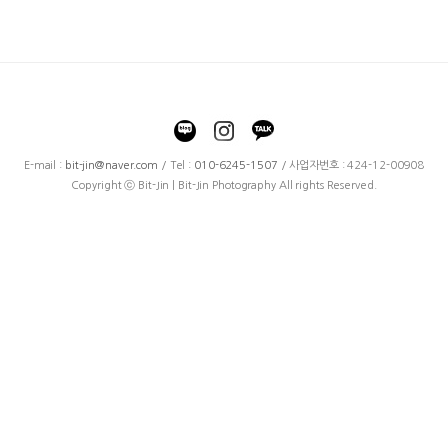
E-mail :
bit-jin@naver.com
/ Tel :
010-6245-1507
/ 사업자번호 : 424-12-00908
Copyright ⓒ Bit-Jin | Bit-Jin Photography All rights Reserved.