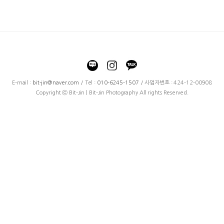
E-mail :
bit-jin@naver.com
/ Tel :
010-6245-1507
/ 사업자번호 : 424-12-00908
Copyright ⓒ Bit-Jin | Bit-Jin Photography All rights Reserved.