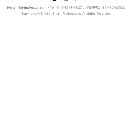
E-mail :
bit-jin@naver.com
/ Tel :
010-6245-1507
/ 사업자번호 : 424-12-00908
Copyright ⓒ Bit-Jin | Bit-Jin Photography All rights Reserved.