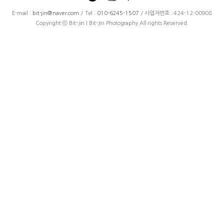
E-mail :
bit-jin@naver.com
/ Tel :
010-6245-1507
/ 사업자번호 : 424-12-00908
Copyright ⓒ Bit-Jin | Bit-Jin Photography All rights Reserved.