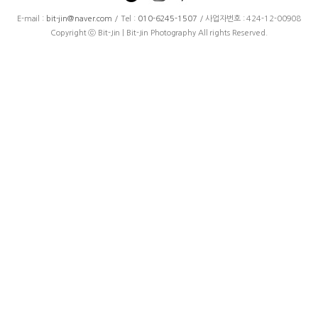
E-mail :
bit-jin@naver.com
/ Tel :
010-6245-1507
/ 사업자번호 : 424-12-00908
Copyright ⓒ Bit-Jin | Bit-Jin Photography All rights Reserved.