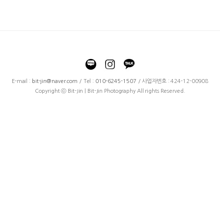
E-mail :
bit-jin@naver.com
/ Tel :
010-6245-1507
/ 사업자번호 : 424-12-00908
Copyright ⓒ Bit-Jin | Bit-Jin Photography All rights Reserved.