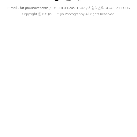
E-mail :
bit-jin@naver.com
/ Tel :
010-6245-1507
/ 사업자번호 : 424-12-00908
Copyright ⓒ Bit-Jin | Bit-Jin Photography All rights Reserved.