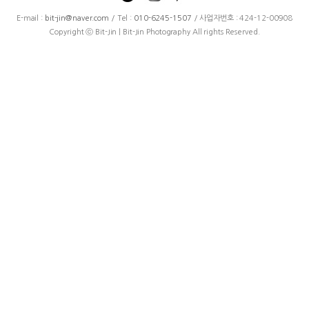
E-mail :
bit-jin@naver.com
/ Tel :
010-6245-1507
/ 사업자번호 : 424-12-00908
Copyright ⓒ Bit-Jin | Bit-Jin Photography All rights Reserved.