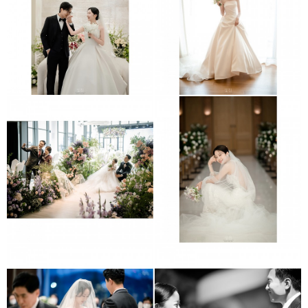
청담 리베라호텔
더채플앳논현
그랜드엠버서더
아펠가모 선릉