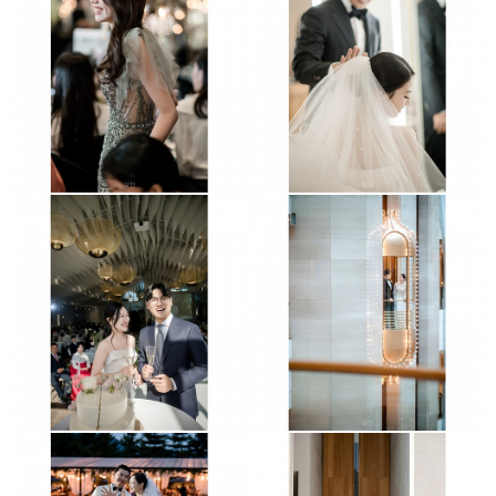
판교 더블트리호텔
그랜드엠배서더
세인트메리스강남
잠실 롯데호텔