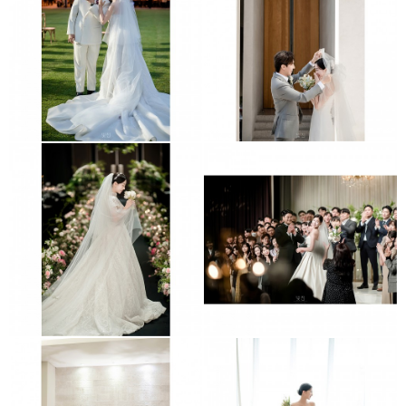
파주 서원아트리움
원남교당
엘리에나호텔
역삼 GS아모리스