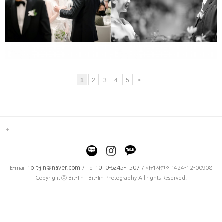
하얏트호텔
더채플앳논현
1
2
3
4
5
>
bit-jin@naver.com
010-6245-1507
E-mail :
/ Tel :
/ 사업자번호 : 424-12-00908
Copyright ⓒ Bit-Jin | Bit-Jin Photography All rights Reserved.