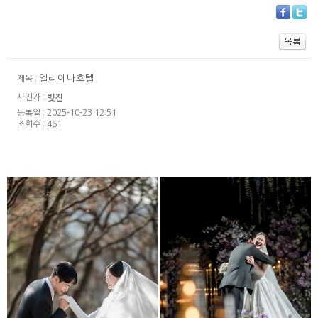
엘리에나호텔
제목 :
사진가 :
빚진
등록일 : 2025-10-23 12:51
조회수 : 461
서울대교수회관
더링크호텔