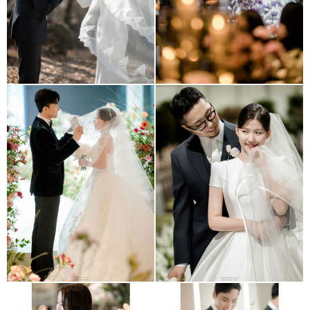
그랜드엠배서더 풀만 호텔
용산 로얄파크웨딩